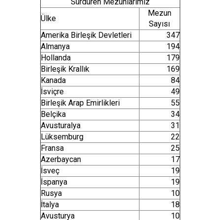
Sürdüren Mezunlarımız
Mezun
Ülke
Sayısı
Amerika Birleşik Devletleri
347
Almanya
194
Hollanda
179
Birleşik Krallık
169
Kanada
84
İsviçre
49
Birleşik Arap Emirlikleri
55
Belçika
34
Avusturalya
31
Lüksemburg
22
Fransa
25
Azerbaycan
17
İsveç
19
İspanya
19
Rusya
10
İtalya
18
Avusturya
10