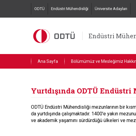
Skip
ODTÜ
Endüstri Mühendisliği
Üniversite Adayları
to
main
content
Endüstri Mühen
Ana Sayfa
Bölümümüz ve Mesleğimiz Hakkı
Yurtdışında ODTÜ Endüstri 
ODTÜ Endüstri Mühendisliği mezunlarının bir kı
da yurtdışında çalışmaktadır. 1400'e yakın mezun
ve akademik yaşamını sürdürdüğü ülkeleri ve mezun