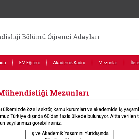
disliği Bölümü Öğrenci Adayları
nda
EM Eğitimi
Akademik Kadro
Mezunlar
İlet
Mühendisliği Mezunları
smı ülkemizde özel sektör, kamu kurumları ve akademide iş yaş
umuz Türkiye dışında 60'dan fazla ülkede bulunuyor. Altta verile
 sayılarımızı görebilirsiniz.
İş ve Akademik Yaşamını Yurtdışında